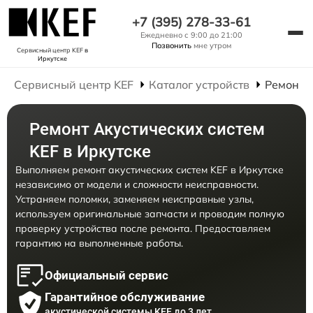
+7 (395) 278-33-61
Ежедневно с 9:00 до 21:00
Позвонить
мне утром
Сервисный центр KEF
в
Иркутске
Сервисный центр KEF
Каталог устройств
Ремонт 
Ремонт Акустических систем
KEF в Иркутске
Выполняем ремонт акустических систем KEF в Иркутске
независимо от модели и сложности неисправности.
Устраняем поломки, заменяем неисправные узлы,
используем оригинальные запчасти и проводим полную
проверку устройства после ремонта. Предоставляем
гарантию на выполненные работы.
Официальный сервис
Гарантийное обслуживание
акустической системы KEF до 3 лет