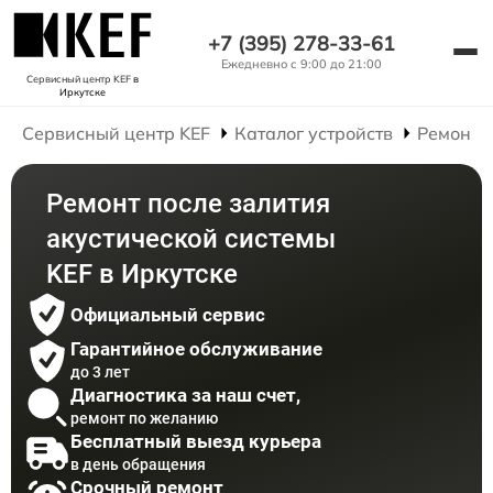
+7 (395) 278-33-61
Ежедневно с 9:00 до 21:00
Сервисный центр KEF
в
Иркутске
Сервисный центр KEF
Каталог устройств
Ремонт 
Ремонт после залития
акустической системы
KEF в Иркутске
Официальный сервис
Гарантийное обслуживание
до 3 лет
Диагностика за наш счет,
ремонт по желанию
Бесплатный выезд курьера
в день обращения
Срочный ремонт